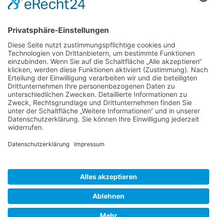
Kontakt
Bischöfliches Ordinariat der Diözese Würzburg
Kontakt
Anfrage direkt senden
Startseite
Zurück zur Startseite
© 2026 BISTUM WÜRZBURG
IMPRESSUM
|
DATENSCHUTZERKLÄRUNG
|
ERKLÄRUNG ZUR BARRIEREFREIHEIT
|
COOKIE-EINSTELLUNGEN